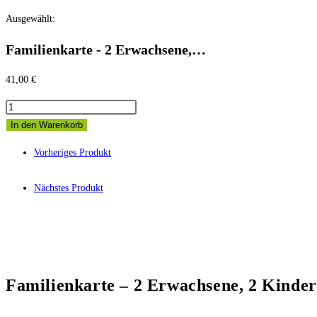
Zum
Ausgewählt:
Inhalt
Familienkarte - 2 Erwachsene,…
springen
41,00
€
Familienkarte
-
In den Warenkorb
2
Vorheriges Produkt
Erwachsene,
2
Nächstes Produkt
Kinder
Menge
Familienkarte – 2 Erwachsene, 2 Kinder