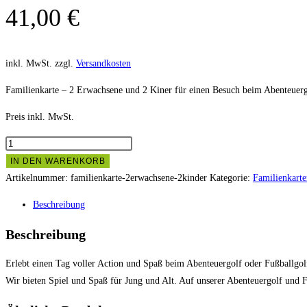
41,00
€
inkl. MwSt.
zzgl.
Versandkosten
Familienkarte – 2 Erwachsene und 2 Kiner für einen Besuch beim Abenteuerg
Preis inkl. MwSt.
Familienkarte
-
IN DEN WARENKORB
2
Artikelnummer:
familienkarte-2erwachsene-2kinder
Kategorie:
Familienkarte
Erwachsene,
Beschreibung
2
Kinder
Beschreibung
Menge
Erlebt einen Tag voller Action und Spaß beim Abenteuergolf oder Fußballgolf
Wir bieten Spiel und Spaß für Jung und Alt. Auf unserer Abenteuergolf und F