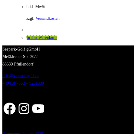
inkl. MwSt.
zzgl.
Versandkosten
In den Warenkorb
Seepark-Golf gGmbH
Meßkircher Str. 30/2
88630 Pfullendorf
info@seepark-golf.de
+49 (0) 7552 – 9281300
Facebook
Instagram
YouTube
Gruppenerlebnisse 2026