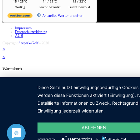
15 / 25°C
14 / 29°C
15 / 32°C
Wolkig
Leicht bewölkt
Leicht bewölkt
Aktuelles Wetter ansehen
Impressum
Datenschutzerklärung
AGB
Copyright
Seepark-Golf
- 2026
×
×
Warenkorb
Diese Seite nutzt einwilligungsbedürftige Cookies
werden diese Funktionen aktiviert (Einwilligung)
Detaillierte Informationen zu Zweck, Rechtsgrund
Einwilligung jederzeit widerrufen.
ABLEHNEN
Powered by
&