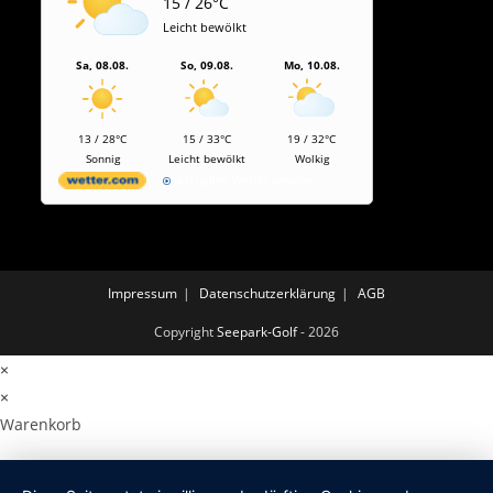
15 / 26°C
Leicht bewölkt
Sa, 08.08.
So, 09.08.
Mo, 10.08.
13 / 28°C
15 / 33°C
19 / 32°C
Sonnig
Leicht bewölkt
Wolkig
Aktuelles Wetter ansehen
Impressum
Datenschutzerklärung
AGB
Copyright
Seepark-Golf
- 2026
×
×
Warenkorb