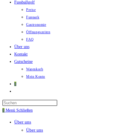
Fussballgolf
Preise
Funpark
Gastronomie
Öffnungszeiten
FAQ
Über uns
Kontakt
Gutscheine
Warenkorb
Mein Konto
0
Website-
Suche
umschalten
0
Menü
Schließen
Über uns
Über uns