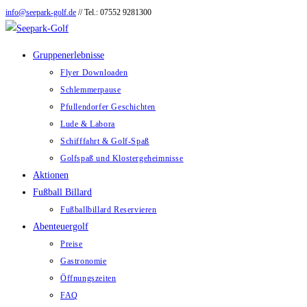
info@seepark-golf.de
// Tel.: 07552 9281300
Zum
Inhalt
springen
Gruppenerlebnisse
Flyer Downloaden
Schlemmerpause
Pfullendorfer Geschichten
Lude & Labora
Schifffahrt & Golf-Spaß
Golfspaß und Klostergeheimnisse
Aktionen
Fußball Billard
Fußballbillard Reservieren
Abenteuergolf
Preise
Gastronomie
Öffnungszeiten
FAQ