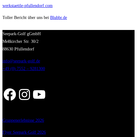
werkstaettle-pfullendorf.com
Toller Bericht über uns bei
Blubbr.de
Seepark-Golf gGmbH
Meßkircher Str. 30/2
88630 Pfullendorf
info@seepark-golf.de
+49 (0) 7552 – 9281300
Facebook
Instagram
YouTube
Gruppenerlebnisse 2026
Flyer Seepark-Golf 2026