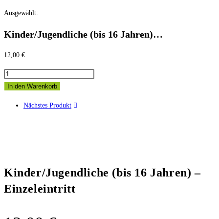
Zum
Ausgewählt:
Inhalt
Kinder/Jugendliche (bis 16 Jahren)…
springen
12,00
€
Kinder/Jugendliche
(bis
In den Warenkorb
16
Nächstes Produkt
Jahren)
-
Einzeleintritt
Menge
Kinder/Jugendliche (bis 16 Jahren) –
Einzeleintritt