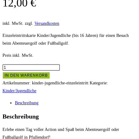
12,00
€
inkl. MwSt.
zzgl.
Versandkosten
Einzeleintrittskarte Kinder/Jugendliche (bis 16 Jahren) für einen Besuch
beim Abenteuergolf oder Fußballgolf.
Preis inkl. MwSt.
Kinder/Jugendliche
(bis
IN DEN WARENKORB
16
Artikelnummer:
kinder-jugendliche-einzeleintritt
Kategorie:
Jahren)
Kinder/Jugendliche
-
Beschreibung
Einzeleintritt
Menge
Beschreibung
Erlebe einen Tag voller Action und Spaß beim Abenteuergolf oder
Fußballgolf in Pfullendorf!