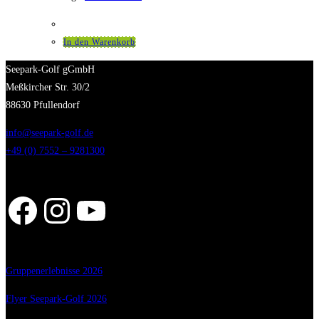
In den Warenkorb
Seepark-Golf gGmbH
Meßkircher Str. 30/2
88630 Pfullendorf
info@seepark-golf.de
+49 (0) 7552 – 9281300
Facebook
Instagram
YouTube
Gruppenerlebnisse 2026
Flyer Seepark-Golf 2026