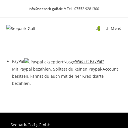
Zum
info@seepark-golf.de
// Tel.: 07552 9281300
Inhalt
springen
0
Menü
PayPal
Was ist PayPal?
Mit Paypal bezahlen. Solltest du keinen Paypal-Account
besitzen, kannst du auch mit deiner Kreditkarte
bezahlen.
Seepark-Golf gGmbH