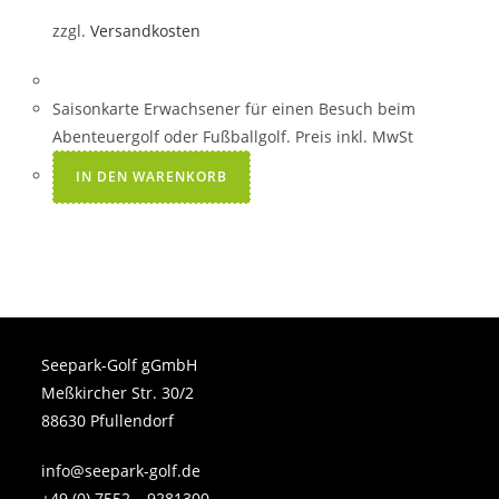
zzgl.
Versandkosten
Saisonkarte Erwachsener für einen Besuch beim
Abenteuergolf oder Fußballgolf. Preis inkl. MwSt
IN DEN WARENKORB
Seepark-Golf gGmbH
Meßkircher Str. 30/2
88630 Pfullendorf
info@seepark-golf.de
+49 (0) 7552 – 9281300